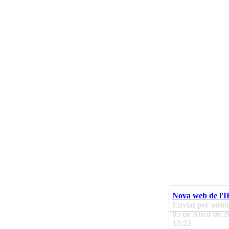
Nova web de l'I
Enviat per admin
05 de Abril de 2
13:23