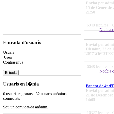
Enviat per admin
15 de Gener de 2
21:50
6040 lectures
Notícia 
Entrada d'usuaris
Enviat per admi
Dissabte, 23 de
Usuari
2017 a les 21:33
Contrasenya
6648 lectures
Notícia 
Usuaris en l�nia
Panera de 4t d
Enviat per admin
0 usuaris registrats i 32 usuaris anònims
21 de Desembre 
connectats
14:05
Sou un convidat/da anònim.
16327 lectures