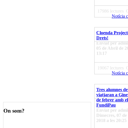
17986 lectures
Notícia 
Cloenda Project
Drets!
Enviat per admin
05 de Abril de 2
13:17
19067 lectures
Notícia 
Tres alumnes de
viatjaran a Gine
de febrer amb el
FundiPau
Enviat per admi
On som?
Dimecres, 07 de
2018 a les 20:25