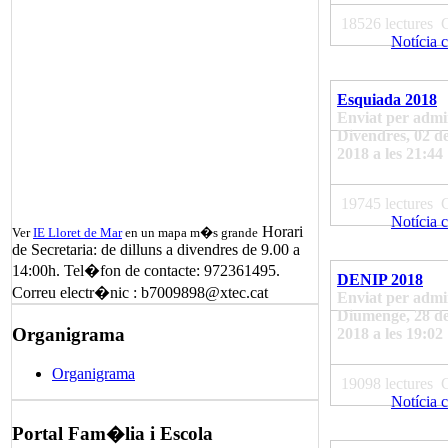
18526 lectures
Notícia 
Esquiada 2018
Enviat per admi
Divendres, 02 d
2018 a les 21:44
19745 lectures
Notícia 
Horari
Ver
IE Lloret de Mar
en un mapa m�s grande
de Secretaria: de dilluns a divendres de 9.00 a
14:00h. Tel�fon de contacte: 972361495.
DENIP 2018
Correu electr�nic : b7009898@xtec.cat
Enviat per admi
Diumenge, 28 d
Organigrama
2018 a les 19:02
Organigrama
19098 lectures
Notícia 
Portal Fam�lia i Escola