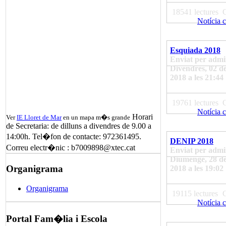
18541 lectures
Notícia 
Esquiada 2018
Enviat per admi
Divendres, 02 d
2018 a les 21:44
19761 lectures
Notícia 
Horari
Ver
IE Lloret de Mar
en un mapa m�s grande
de Secretaria: de dilluns a divendres de 9.00 a
14:00h. Tel�fon de contacte: 972361495.
DENIP 2018
Correu electr�nic : b7009898@xtec.cat
Enviat per admi
Diumenge, 28 d
Organigrama
2018 a les 19:02
Organigrama
19115 lectures
Notícia 
Portal Fam�lia i Escola