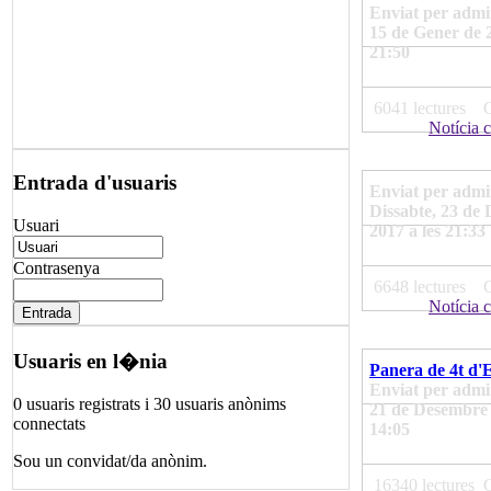
Enviat per admin
15 de Gener de 2
21:50
6041 lectures
Notícia 
Entrada d'usuaris
Enviat per admi
Dissabte, 23 de
Usuari
2017 a les 21:33
Contrasenya
6648 lectures
Notícia 
Usuaris en l�nia
Panera de 4t d
Enviat per admin
0 usuaris registrats i 30 usuaris anònims
21 de Desembre 
connectats
14:05
Sou un convidat/da anònim.
16340 lectures