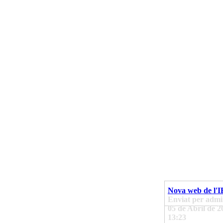
Nova web de l'I
Enviat per admin
05 de Abril de 2
13:23