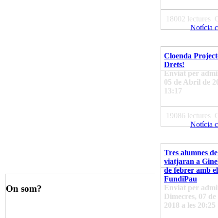
18002 lectures
Notícia 
Cloenda Project
Drets!
Enviat per admin
05 de Abril de 2
13:17
19086 lectures
Notícia 
Tres alumnes de
viatjaran a Gine
de febrer amb el
FundiPau
Enviat per admi
On som?
Dimecres, 07 de
2018 a les 20:25