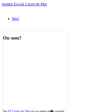
Institut Escola Lloret de Mar
Inici
On som?
Ver
IE Lloret de Mar
en un mapa m�s grande