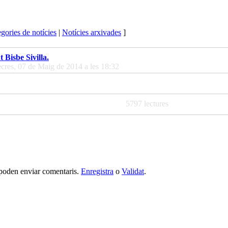
gories de notícies
|
Notícies arxivades
]
t Bisbe Sivilla.
cres, 07 de Maig de 2014 a les 18:32
5797 lectures
 poden enviar comentaris.
Enregistra
o
Validat
.