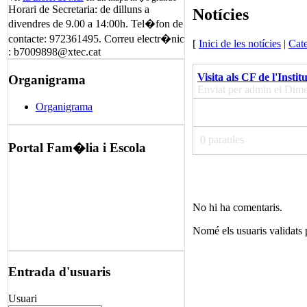
Horari de Secretaria: de dilluns a
Notícies
divendres de 9.00 a 14:00h. Tel�fon de
contacte: 972361495. Correu electr�nic
[
Inici de les notícies
|
Cate
: b7009898@xtec.cat
Visita als CF de l'Institu
Organigrama
Enviat per admin el Dime
Organigrama
0 paraules
Portal Fam�lia i Escola
No hi ha comentaris.
Nomé els usuaris validats
Entrada d'usuaris
Usuari