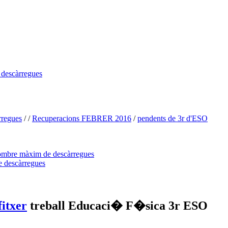
s descàrregues
rregues
/
/
Recuperacions FEBRER 2016
/
pendents de 3r d'ESO
treball Educaci� F�sica 3r ESO