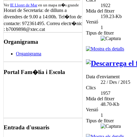
1922
Ver
IE Lloret de Mar
en un mapa m�s grande
Horari de Secretaria: de dilluns a
Mida del fitxer
159.23-Kb
divendres de 9.00 a 14:00h. Tel�fon de
Versió
contacte: 972361495. Correu electr�nic
1
: b7009898@xtec.cat
Tipus de fitxer
Organigrama
Organigrama
Portal Fam�lia i Escola
Data d'enviament
22 / Des / 2015
Clics
1957
Mida del fitxer
48.70-Kb
Versió
1
Tipus de fitxer
Entrada d'usuaris