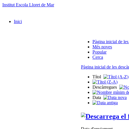
Institut Escola Lloret de Mar
Inici
Pàgina inicial de le
Més noves
Popular
Cerca
Pàgina inicial de les descà
Títol
Descàrregues
Data
Data d'enviament