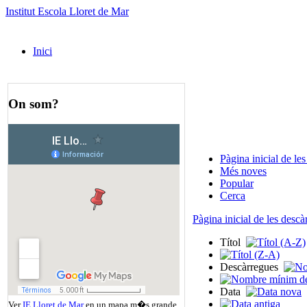
Institut Escola Lloret de Mar
Inici
On som?
Pàgina inicial de le
Més noves
Popular
Cerca
Pàgina inicial de les descà
Títol
Descàrregues
Data
Ver
IE Lloret de Mar
en un mapa m�s grande