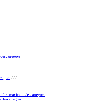
s descàrregues
rregues
/
/
/