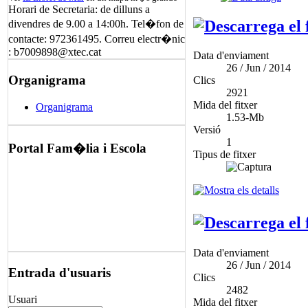
Horari de Secretaria: de dilluns a
divendres de 9.00 a 14:00h. Tel�fon de
contacte: 972361495. Correu electr�nic
: b7009898@xtec.cat
Data d'enviament
26 / Jun / 2014
Organigrama
Clics
2921
Mida del fitxer
Organigrama
1.53-Mb
Versió
1
Portal Fam�lia i Escola
Tipus de fitxer
Data d'enviament
26 / Jun / 2014
Entrada d'usuaris
Clics
2482
Usuari
Mida del fitxer