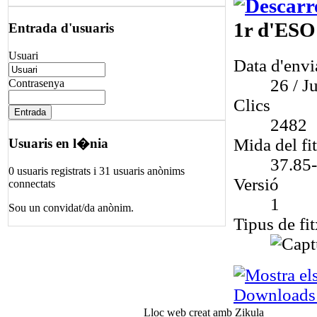
1r d'ES
Entrada d'usuaris
Usuari
Data d'env
26 / Ju
Contrasenya
Clics
2482
Mida del fi
Usuaris en l�nia
37.85
0 usuaris registrats i 31 usuaris anònims
Versió
connectats
1
Sou un convidat/da anònim.
Tipus de fit
Downloads
Lloc web creat amb Zikula