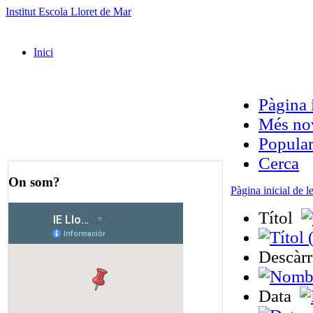
Institut Escola Lloret de Mar
Inici
Pàgina 
Més no
Popula
Cerca
On som?
Pàgina inicial de l
Títol
Descàr
Data