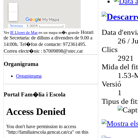
Data d'env
Horari
Ver
IE Lloret de Mar
en un mapa m�s grande
de Secretaria: de dilluns a divendres de 9.00 a
26 / Ju
14:00h. Tel�fon de contacte: 972361495.
Clics
Correu electr�nic : b7009898@xtec.cat
2921
Organigrama
Mida del fi
1.53-
Organigrama
Versió
1
Portal Fam�lia i Escola
Tipus de fit