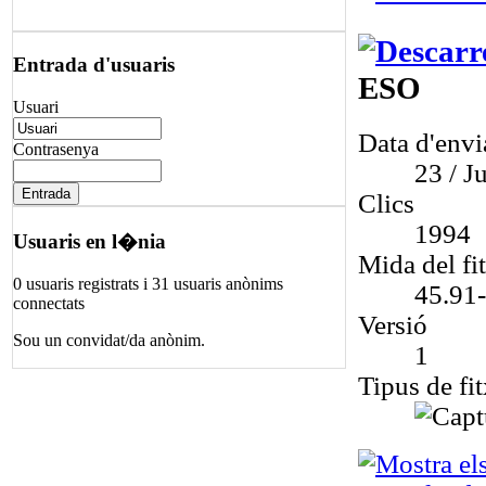
Entrada d'usuaris
ESO
Usuari
Data d'env
Contrasenya
23 / Ju
Clics
1994
Usuaris en l�nia
Mida del fi
0 usuaris registrats i 31 usuaris anònims
45.91
connectats
Versió
Sou un convidat/da anònim.
1
Tipus de fit