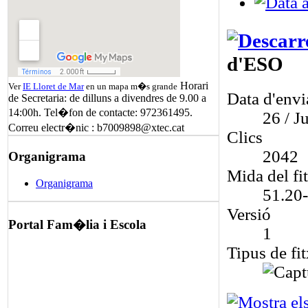
d'ESO
Horari
Ver
IE Lloret de Mar
en un mapa m�s grande
Data d'env
de Secretaria: de dilluns a divendres de 9.00 a
14:00h. Tel�fon de contacte: 972361495.
26 / Ju
Correu electr�nic : b7009898@xtec.cat
Clics
2042
Organigrama
Mida del fi
Organigrama
51.20
Versió
Portal Fam�lia i Escola
1
Tipus de fit