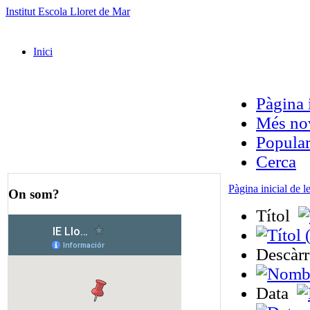
Institut Escola Lloret de Mar
Inici
Pàgina 
Més no
Popula
Cerca
Pàgina inicial de l
On som?
Títol
Descàr
Data