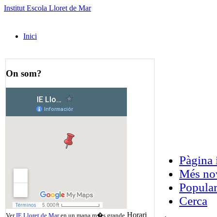
Institut Escola Lloret de Mar
Inici
On som?
Pàgina 
Més no
Popula
Cerca
Horari
Ver
IE Lloret de Mar
en un mapa m�s grande