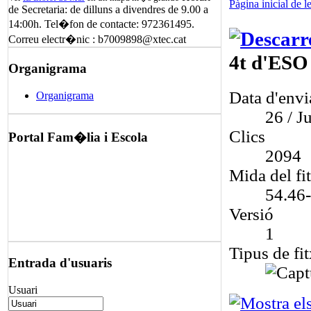
Pàgina inicial de l
de Secretaria: de dilluns a divendres de 9.00 a
14:00h. Tel�fon de contacte: 972361495.
Correu electr�nic : b7009898@xtec.cat
4t d'ES
Organigrama
Data d'env
Organigrama
26 / Ju
Clics
Portal Fam�lia i Escola
2094
Mida del fi
54.46
Versió
1
Tipus de fit
Entrada d'usuaris
Usuari