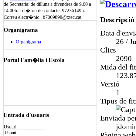
de Secretaria: de dilluns a divendres de 9.00 a
14:00h. Tel�fon de contacte: 972361495.
Correu electr�nic : b7009898@xtec.cat
Descripció
Organigrama
Data d'env
26 / Ju
Organigrama
Clics
2090
Portal Fam�lia i Escola
Mida del fi
123.8
Versió
1
Tipus de fit
Entrada d'usuaris
Enviada pe
jdomi
Usuari
Pàgina web