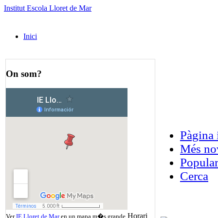
Institut Escola Lloret de Mar
Inici
On som?
Pàgina 
Més no
Popula
Cerca
Horari
Ver
IE Lloret de Mar
en un mapa m�s grande